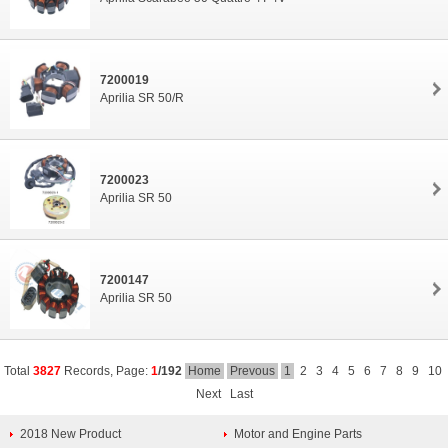
7200019
Aprilia SR 50/R
7200023
Aprilia SR 50
7200147
Aprilia SR 50
Total
3827
Records, Page:
1
/192
Home
Prevous
1
2
3
4
5
6
7
8
9
10
Next
Last
2018 New Product
Motor and Engine Parts